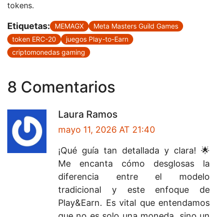
tokens.
Etiquetas:
MEMAGX
Meta Masters Guild Games
token ERC-20
juegos Play-to-Earn
criptomonedas gaming
8 Comentarios
Laura Ramos
mayo 11, 2026 AT 21:40
¡Qué guía tan detallada y clara! 🌟
Me encanta cómo desglosas la
diferencia entre el modelo
tradicional y este enfoque de
Play&Earn. Es vital que entendamos
que no es solo una moneda, sino un