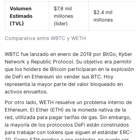
Volumen
$7.8 mil
$2.4 mil
Estimado
millones
millones
(TVL)
(líder)
Comparativa entre WBTC y WETH
WBTC
fue lanzado en enero de 2019 por BitGo, Kyber
Network y Republic Protocol. Su objetivo era permitir
que los holders de Bitcoin participaran en la explosión
de DeFi en Ethereum sin vender sus BTC. Hoy
representa la mayor parte del valor bloqueado en
activos envueltos.
Por otro lado,
WETH
resuelve un problema interno de
Ethereum. El Ether (ETH) es la moneda nativa de la
red, utilizada para pagar tarifas de gas. Sin embargo,
la mayoría de los protocolos DeFi están construidos
para trabajar con tokens que siguen el estándar ERC-
20. Como ETH predice a ese estándar, no puede ser