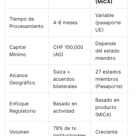
(MiCA)
Variable
Tiempo de
6
4-8 meses
(pasaporte
Procesamiento
s
UE)
Depende
Capital
CHF 100,000
S
del estado
Mínimo
(AG)
v
miembro
Suiza +
27 estados
S
Alcance
acuerdos
miembros
+
Geográfico
bilaterales
(Pasaporte)
P
Basado en
L
Enfoque
Basado en
producto
S
Regulatorio
actividad
(MiCA)
d
78% de tx.
Volumen
Creciente
A
institucionales