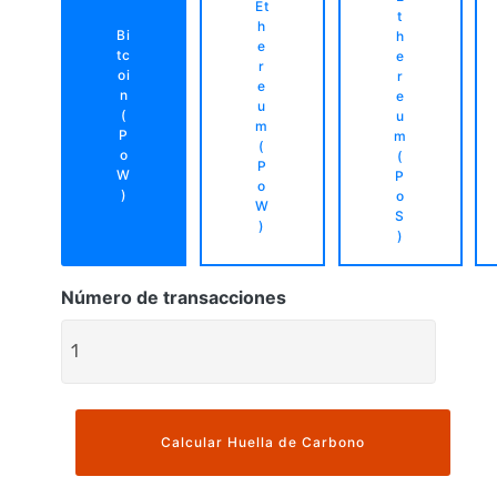
Et
t
h
Bi
h
e
tc
e
r
oi
r
e
n
e
u
(
u
m
P
m
(
o
(
P
W
P
o
)
o
W
S
)
)
Número de transacciones
Calcular Huella de Carbono