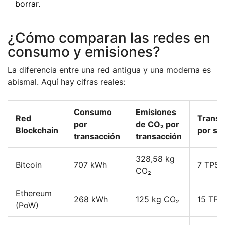
borrar.
¿Cómo comparan las redes en
consumo y emisiones?
La diferencia entre una red antigua y una moderna es
abismal. Aquí hay cifras reales:
Consumo
Emisiones
Red
Transa
por
de CO₂ por
Blockchain
por se
transacción
transacción
328,58 kg
Bitcoin
707 kWh
7 TPS
CO₂
Ethereum
268 kWh
125 kg CO₂
15 TPS
(PoW)