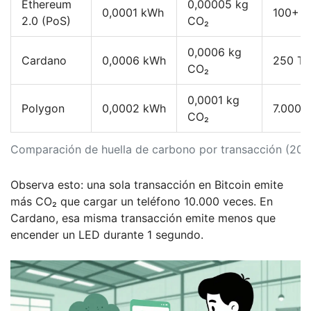
Ethereum
0,00005 kg
0,0001 kWh
100+ T
2.0 (PoS)
CO₂
0,0006 kg
Cardano
0,0006 kWh
250 T
CO₂
0,0001 kg
Polygon
0,0002 kWh
7.000 
CO₂
Comparación de huella de carbono por transacción (202
Observa esto: una sola transacción en Bitcoin emite
más CO₂ que cargar un teléfono 10.000 veces. En
Cardano, esa misma transacción emite menos que
encender un LED durante 1 segundo.