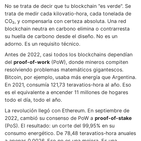
No se trata de decir que tu blockchain "es verde". Se
trata de medir cada kilovatio-hora, cada tonelada de
CO₂, y compensarla con certeza absoluta. Una red
blockchain neutra en carbono elimina o contrarresta
su huella de carbono desde el diseño. No es un
adorno. Es un requisito técnico.
Antes de 2022, casi todos los blockchains dependían
del
proof-of-work
(PoW), donde mineros compiten
resolviendo problemas matemáticos gigantescos.
Bitcoin, por ejemplo, usaba más energía que Argentina.
En 2021, consumía 121,73 teravatios-hora al año. Eso
es el equivalente a encender 11 millones de hogares
todo el día, todo el año.
La revolución llegó con Ethereum. En septiembre de
2022, cambió su consenso de PoW a
proof-of-stake
(PoS). El resultado: un corte del 99,95% en su
consumo energético. De 78,48 teravatios-hora anuales
a apenas 0,0026. Eso no es una mejora. Es una