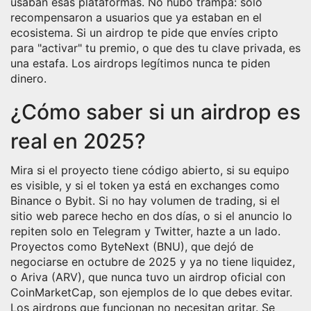
usaban esas plataformas
. No hubo trampa: solo
recompensaron a usuarios que ya estaban en el
ecosistema. Si un airdrop te pide que envíes cripto
para "activar" tu premio, o que des tu clave privada, es
una estafa. Los airdrops legítimos nunca te piden
dinero.
¿Cómo saber si un airdrop es
real en 2025?
Mira si el proyecto tiene código abierto, si su equipo
es visible, y si el token ya está en exchanges como
Binance o Bybit. Si no hay volumen de trading, si el
sitio web parece hecho en dos días, o si el anuncio lo
repiten solo en Telegram y Twitter, hazte a un lado.
Proyectos como
ByteNext (BNU)
,
que dejó de
negociarse en octubre de 2025 y ya no tiene liquidez
,
o
Ariva (ARV)
,
que nunca tuvo un airdrop oficial con
CoinMarketCap
, son ejemplos de lo que debes evitar.
Los airdrops que funcionan no necesitan gritar. Se