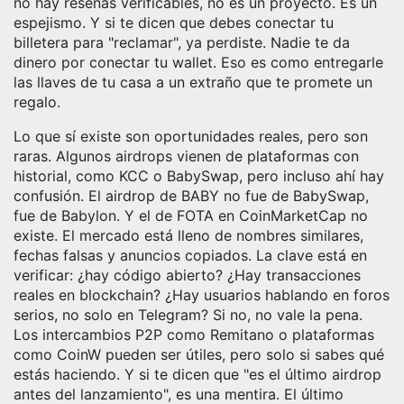
no hay reseñas verificables, no es un proyecto. Es un
espejismo. Y si te dicen que debes conectar tu
billetera para "reclamar", ya perdiste. Nadie te da
dinero por conectar tu wallet. Eso es como entregarle
las llaves de tu casa a un extraño que te promete un
regalo.
Lo que sí existe son oportunidades reales, pero son
raras. Algunos airdrops vienen de plataformas con
historial, como KCC o BabySwap, pero incluso ahí hay
confusión. El airdrop de BABY no fue de BabySwap,
fue de Babylon. Y el de FOTA en CoinMarketCap no
existe. El mercado está lleno de nombres similares,
fechas falsas y anuncios copiados. La clave está en
verificar: ¿hay código abierto? ¿Hay transacciones
reales en blockchain? ¿Hay usuarios hablando en foros
serios, no solo en Telegram? Si no, no vale la pena.
Los intercambios P2P como Remitano o plataformas
como CoinW pueden ser útiles, pero solo si sabes qué
estás haciendo. Y si te dicen que "es el último airdrop
antes del lanzamiento", es una mentira. El último