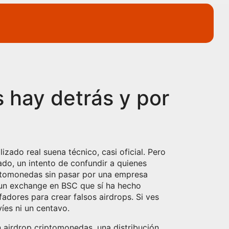
 hay detrás y por
lizado real
suena técnico, casi oficial. Pero
ado, un intento de confundir a quienes
ptomonedas sin pasar por una empresa
un exchange en BSC que sí ha hecho
adores para crear falsos airdrops
. Si ves
íes ni un centavo.
n
airdrop criptomonedas
,
una distribución