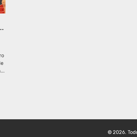
a
ro
de
a
© 2026. Todo