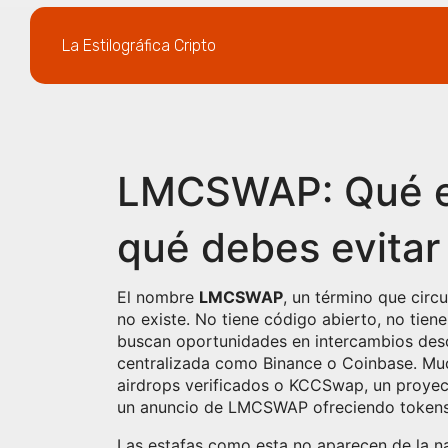
La Estilográfica Cripto
LMCSWAP: Qué es,
qué debes evitar
El nombre
LMCSWAP
,
un término que circu
no existe. No tiene código abierto, no tien
buscan oportunidades en
intercambios des
centralizada
como Binance o Coinbase. Muc
airdrops verificados
o
KCCSwap
,
un proyec
un anuncio de LMCSWAP ofreciendo tokens g
Las estafas como esta no aparecen de la n