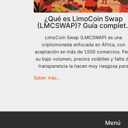
¿Qué es LimoCoin Swap
(LMCSWAP)? Guía complet
sobre la criptomoneda
LimoCoin Swap (LMCSWAP) es una
africana
criptomoneda enfocada en África, con
aceptación en más de 1,500 comercios. Pe
su bajo volumen, precios volátiles y falta 
transparencia la hacen muy riesgosa par
inversores.
Saber más...
Menú