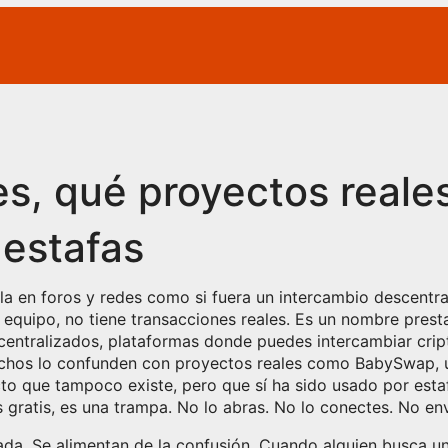
 qué proyectos reales
 estafas
la en foros y redes como si fuera un intercambio descentra
e equipo, no tiene transacciones reales. Es un nombre prest
centralizados
,
plataformas donde puedes intercambiar cri
hos lo confunden con proyectos reales como
BabySwap
,
to que tampoco existe, pero que sí ha sido usado por estaf
ratis, es una trampa. No lo abras. No lo conectes. No env
ada. Se alimentan de la confusión. Cuando alguien busca u