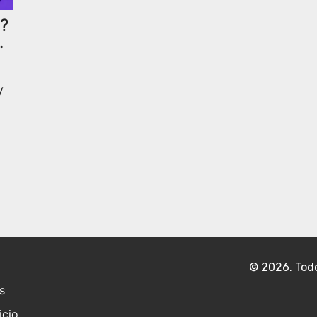
)?
en
y
© 2026. Todo
s
icio