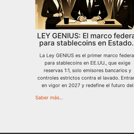
LEY GENIUS: El marco federa
para stablecoins en Estado
Unidos y sus restricciones
La Ley GENIUS es el primer marco federa
clave
para stablecoins en EE.UU., que exige
reservas 1:1, solo emisores bancarios y
controles estrictos contra el lavado. Entra
en vigor en 2027 y redefine el futuro del
dinero digital.
Saber más...