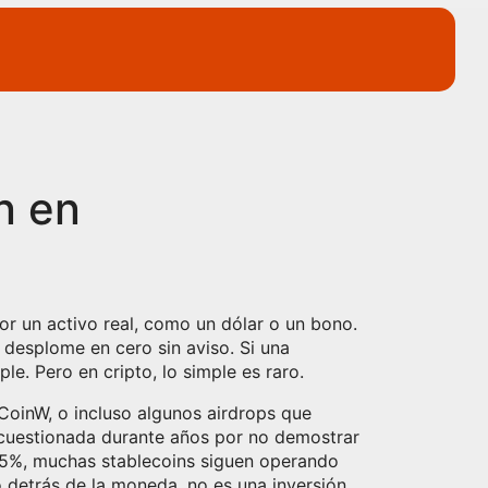
n en
or un activo real, como un dólar o un bono
.
 desplome en cero sin aviso.
Si una
e. Pero en cripto, lo simple es raro.
CoinW, o incluso algunos airdrops que
o cuestionada durante años por no demostrar
,95%, muchas stablecoins siguen operando
o detrás de la moneda, no es una inversión,