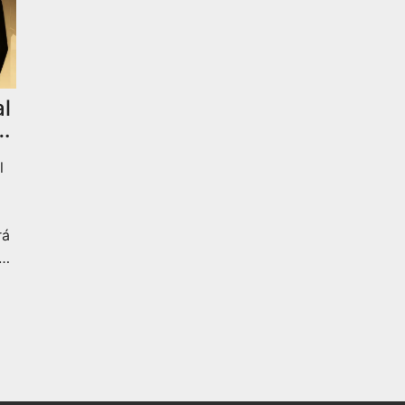
l
s
l
rá